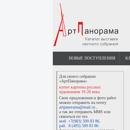
НОВЫЕ ПОСТУПЛЕНИЯ
К
Для своего собрания
«АртПанорама»
купит картины русских
художников 19-20 века.
Свои предложения и фото работ
можно отправить на почту
artpanorama@mail.ru
,
а так же отправить MMS или
связаться по тел.
моб. +7(903) 509 83 86
,
раб. 8 (495) 509 83 86
.