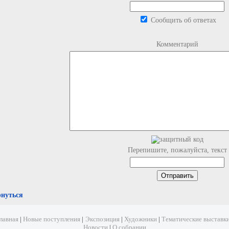
Сообщить об ответах
Комментарий
Перепишите, пожалуйста, текст
рнуться
лавная
|
Новые поступления
|
Экспозиция
|
Художники
|
Тематические выставк
Новости
|
О собрании