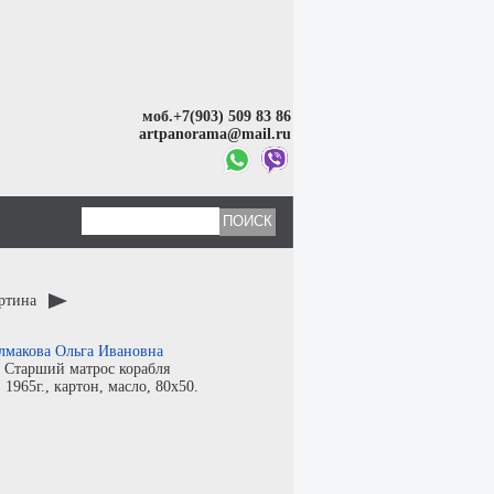
моб.+7(903) 509 83 86
artpanorama@mail.ru
артина
лмакова Ольга Ивановна
:
Старший матрос корабля
:
1965г.,
картон
,
масло
, 80x50.