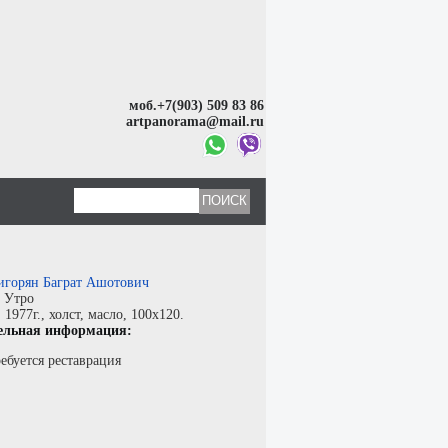
моб.+7(903) 509 83 86
artpanorama@mail.ru
игорян Баграт Ашотович
:
Утро
:
1977г.,
холст
,
масло
, 100x120.
ельная информация:
ебуется реставрация