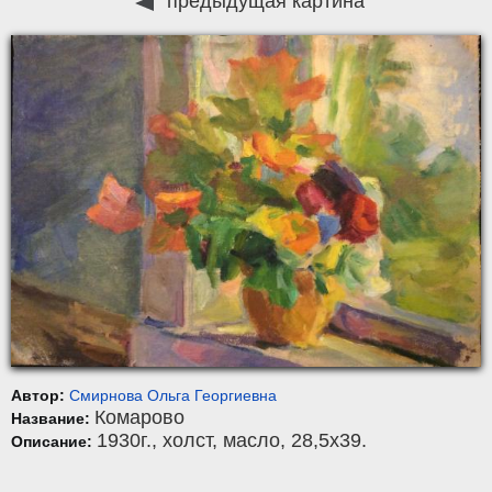
предыдущая картина
Автор:
Смирнова Ольга Георгиевна
Комарово
Название:
1930г.,
холст
,
масло
, 28,5x39.
Описание: