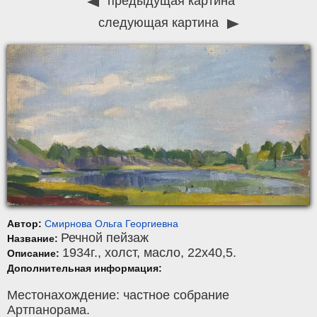
предыдущая картина
следующая картина
Автор:
Смирнова Ольга Георгиевна
Речной пейзаж
Название:
1934г.,
холст
,
масло
, 22x40,5.
Описание:
Дополнительная информация:
Местонахождение: частное собрание
Артпанорама.