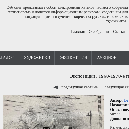
Веб сайт представляет собой электронный каталог частного собрания
Артпанорама и является информационным ресурсом, созданным для
популяризации и изучения творчества русских и советских
художников.
Главная
О собрании
Статьи
АТАЛОГ
ХУДОЖНИКИ
ЭКСПОЗИЦИЯ
АУКЦИОН
Экспозиции
1960-1970-е г
:
предыдущая картина
следующая к
Автор:
Ве
Название
Описание
58x77.
Дополнит
Размер лис