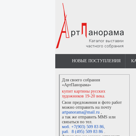
НОВЫЕ ПОСТУПЛЕНИЯ
К
Для своего собрания
«АртПанорама»
купит картины русских
художников 19-20 века.
Свои предложения и фото работ
можно отправить на почту
artpanorama@mail.ru
,
а так же отправить MMS или
связаться по тел.
моб. +7(903) 509 83 86
,
раб. 8 (495) 509 83 86
.