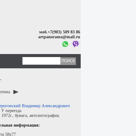
моб.+7(903) 509 83 86
artpanorama@mail.ru
г
артина
трогонский Владимир Александрович
:
У переезда
:
1972г.,
бумага
,
автолитография
,
ельная информация:
та 58х77