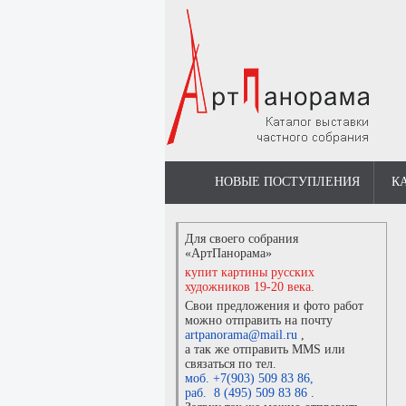
НОВЫЕ ПОСТУПЛЕНИЯ
К
Для своего собрания
«АртПанорама»
купит картины русских
художников 19-20 века.
Свои предложения и фото работ
можно отправить на почту
artpanorama@mail.ru
,
а так же отправить MMS или
связаться по тел.
моб. +7(903) 509 83 86
,
раб. 8 (495) 509 83 86
.