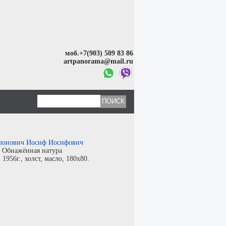
моб.+7(903) 509 83 86
artpanorama@mail.ru
лонович Иосиф Иосифович
:
Обнажённая натура
:
1956г.,
холст
,
масло
, 180x80.