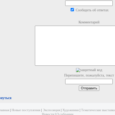
Сообщить об ответах
Комментарий
Перепишите, пожалуйста, текст
рнуться
лавная
|
Новые поступления
|
Экспозиция
|
Художники
|
Тематические выставк
Новости
|
О собрании