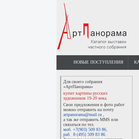
НОВЫЕ ПОСТУПЛЕНИЯ
К
Для своего собрания
«АртПанорама»
купит картины русских
художников 19-20 века.
Свои предложения и фото работ
можно отправить на почту
artpanorama@mail.ru
,
а так же отправить MMS или
связаться по тел.
моб. +7(903) 509 83 86
,
раб. 8 (495) 509 83 86
.