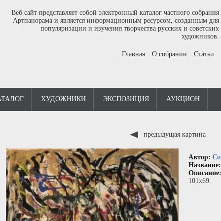
Веб сайт представляет собой электронный каталог частного собрания
Артпанорама и является информационным ресурсом, созданным для
популяризации и изучения творчества русских и советских
художников.
Главная
О собрании
Статьи
АТАЛОГ
ХУДОЖНИКИ
ЭКСПОЗИЦИЯ
АУКЦИОН
предыдущая картина
Автор:
Си
Название
Описание
101x69.