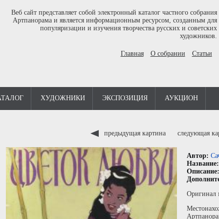
Веб сайт представляет собой электронный каталог частного собрания
Артпанорама и является информационным ресурсом, созданным для
популяризации и изучения творчества русских и советских
художников.
Главная
О собрании
Статьи
АТАЛОГ
ХУДОЖНИКИ
ЭКСПОЗИЦИЯ
АУКЦИОН
предыдущая картина
следующая к
Автор:
Са
Название
Описание
Дополнит
Оригинал 
Местонахо
Артпанора