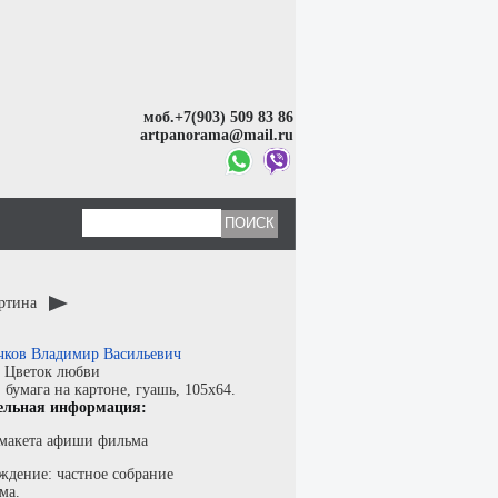
моб.+7(903) 509 83 86
artpanorama@mail.ru
артина
чков Владимир Васильевич
:
Цветок любви
:
бумага на картоне
,
гуашь
, 105x64.
ельная информация:
макета афиши фильма
ждение: частное собрание
ма.