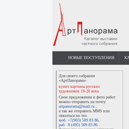
НОВЫЕ ПОСТУПЛЕНИЯ
К
Для своего собрания
«АртПанорама»
купит картины русских
художников 19-20 века.
Свои предложения и фото работ
можно отправить на почту
artpanorama@mail.ru
,
а так же отправить MMS или
связаться по тел.
моб. +7(903) 509 83 86
,
раб. 8 (495) 509 83 86
.