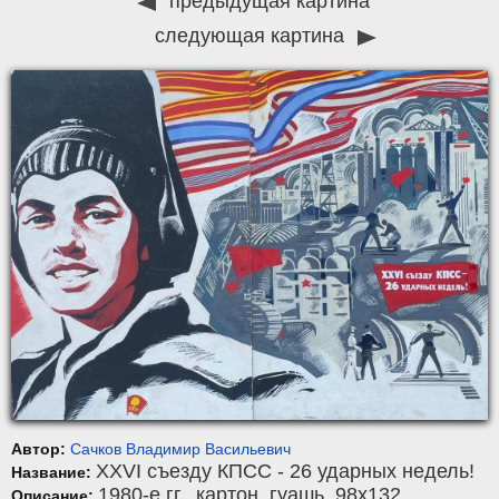
предыдущая картина
следующая картина
Автор:
Сачков Владимир Васильевич
ХХVI съезду КПСС - 26 ударных недель!
Название:
1980-е гг.,
картон
,
гуашь
, 98x132.
Описание: