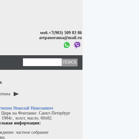
моб.+7(903) 509 83 86
artpanorama@mail.ru
ж
артина
типин Николай Николаевич
:
Цирк на Фонтанке. Санкт-Петербург
:
1984г.,
холст
,
масло
, 60x82.
ельная информация:
ждение: частное собрание
ма.