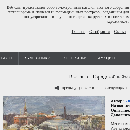
Веб сайт представляет собой электронный каталог частного собрания
Артпанорама и является информационным ресурсом, созданным для
популяризации и изучения творчества русских и советских
художников.
Главная
О собрании
Статьи
АТАЛОГ
ХУДОЖНИКИ
ЭКСПОЗИЦИЯ
АУКЦИОН
Выставки
Городской пейза
:
предыдущая картина
следующая к
Автор:
Ан
Название
Описание
Дополнит
Местонахо
Артпанора