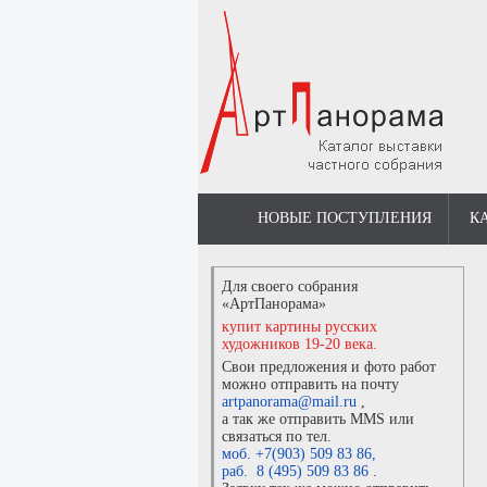
НОВЫЕ ПОСТУПЛЕНИЯ
К
Для своего собрания
«АртПанорама»
купит картины русских
художников 19-20 века.
Свои предложения и фото работ
можно отправить на почту
artpanorama@mail.ru
,
а так же отправить MMS или
связаться по тел.
моб. +7(903) 509 83 86
,
раб. 8 (495) 509 83 86
.