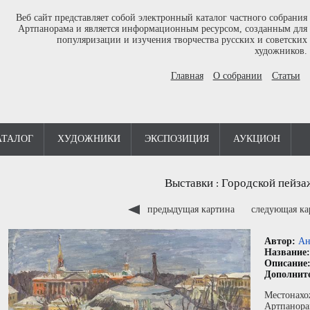
Веб сайт представляет собой электронный каталог частного собрания
Артпанорама и является информационным ресурсом, созданным для
популяризации и изучения творчества русских и советских
художников.
Главная
О собрании
Статьи
АТАЛОГ
ХУДОЖНИКИ
ЭКСПОЗИЦИЯ
АУКЦИОН
Выставки
Городской пейза
:
предыдущая картина
следующая к
Автор:
Ан
Название
Описание
Дополнит
Местонахо
Артпанора