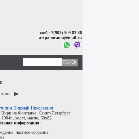
моб.+7(903) 509 83 86
artpanorama@mail.ru
ж
артина
типин Николай Николаевич
:
Цирк на Фонтанке. Санкт-Петербург
:
1984г.,
холст
,
масло
, 60x82.
ельная информация:
ждение: частное собрание
ма.