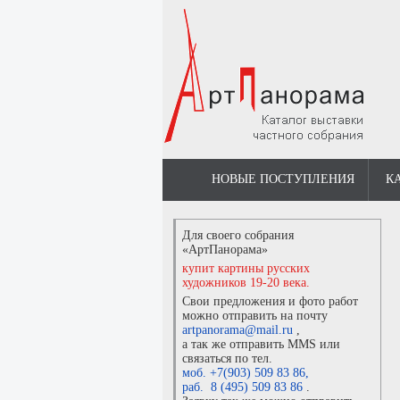
НОВЫЕ ПОСТУПЛЕНИЯ
К
Для своего собрания
«АртПанорама»
купит картины русских
художников 19-20 века.
Свои предложения и фото работ
можно отправить на почту
artpanorama@mail.ru
,
а так же отправить MMS или
связаться по тел.
моб. +7(903) 509 83 86
,
раб. 8 (495) 509 83 86
.