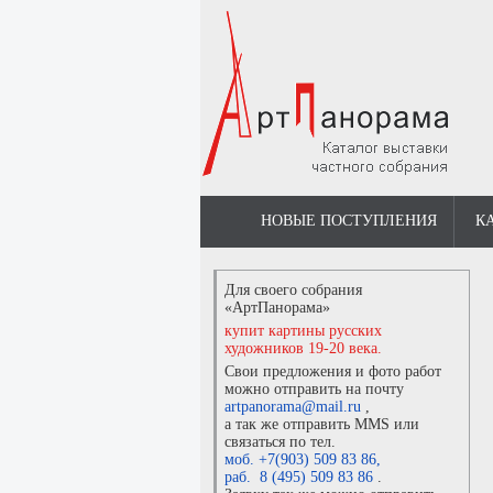
НОВЫЕ ПОСТУПЛЕНИЯ
К
Для своего собрания
«АртПанорама»
купит картины русских
художников 19-20 века.
Свои предложения и фото работ
можно отправить на почту
artpanorama@mail.ru
,
а так же отправить MMS или
связаться по тел.
моб. +7(903) 509 83 86
,
раб. 8 (495) 509 83 86
.