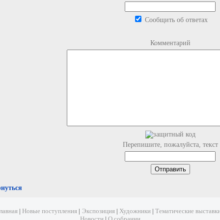
Сообщить об ответах
Комментарий
Перепишите, пожалуйста, текст
рнуться
лавная
|
Новые поступления
|
Экспозиция
|
Художники
|
Тематические выставк
Новости
|
О собрании