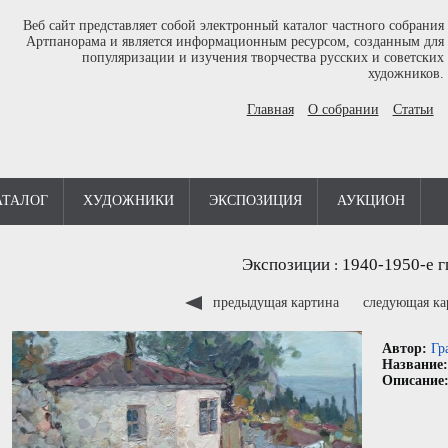
Веб сайт представляет собой электронный каталог частного собрания
Артпанорама и является информационным ресурсом, созданным для
популяризации и изучения творчества русских и советских
художников.
Главная
О собрании
Статьи
АТАЛОГ
ХУДОЖНИКИ
ЭКСПОЗИЦИЯ
АУКЦИОН
Экспозиции
1940-1950-е г
:
предыдущая картина
следующая к
Автор:
Гр
Название
Описание