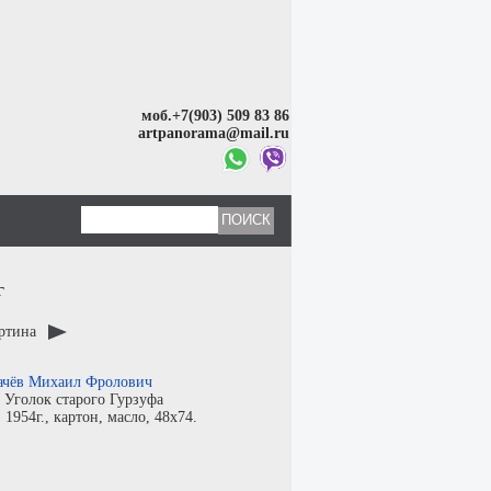
моб.+7(903) 509 83 86
artpanorama@mail.ru
г
артина
ачёв Михаил Фролович
:
Уголок старого Гурзуфа
:
1954г.,
картон
,
масло
, 48x74.