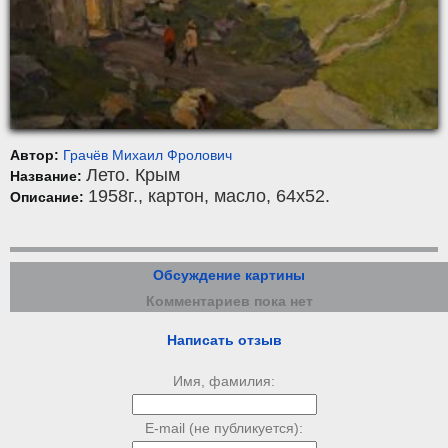
Автор:
Грачёв Михаил Фролович
Лето. Крым
Название:
1958г.,
картон
,
масло
, 64x52.
Описание:
Обсуждение картины
Комментариев пока нет
Написать отзыв
Имя, фамилия:
E-mail (не публикуется):