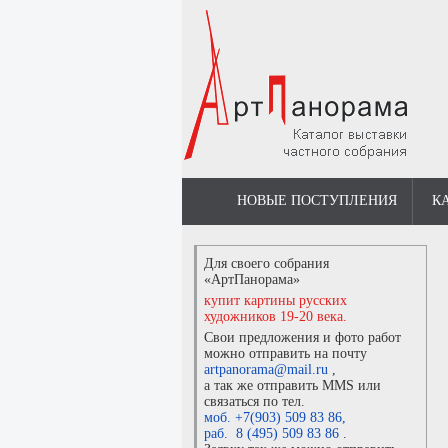
НОВЫЕ ПОСТУПЛЕНИЯ
К
Для своего собрания
«АртПанорама»
купит картины русских
художников 19-20 века.
Свои предложения и фото работ
можно отправить на почту
artpanorama@mail.ru
,
а так же отправить MMS или
связаться по тел.
моб. +7(903) 509 83 86
,
раб. 8 (495) 509 83 86
.