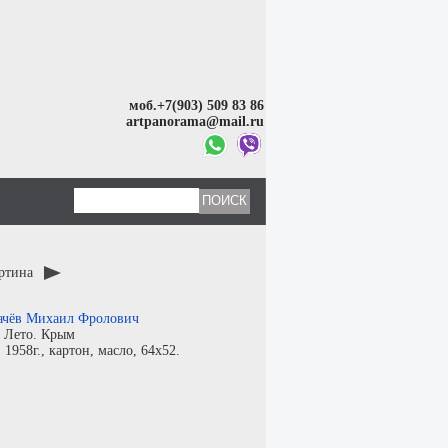
моб.+7(903) 509 83 86
artpanorama@mail.ru
артина
ачёв Михаил Фролович
:
Лето. Крым
:
1958г.,
картон
,
масло
, 64x52.