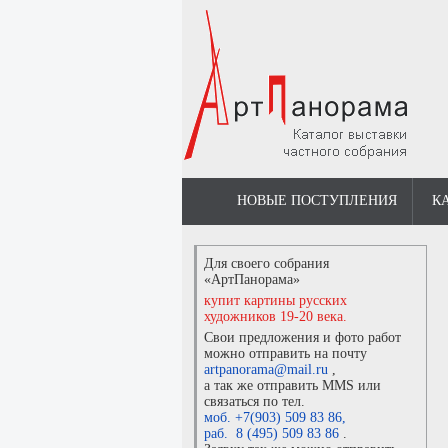
НОВЫЕ ПОСТУПЛЕНИЯ
К
Для своего собрания
«АртПанорама»
купит картины русских
художников 19-20 века.
Свои предложения и фото работ
можно отправить на почту
artpanorama@mail.ru
,
а так же отправить MMS или
связаться по тел.
моб. +7(903) 509 83 86
,
раб. 8 (495) 509 83 86
.