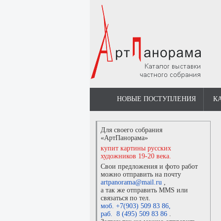
НОВЫЕ ПОСТУПЛЕНИЯ
К
Для своего собрания
«АртПанорама»
купит картины русских
художников 19-20 века.
Свои предложения и фото работ
можно отправить на почту
artpanorama@mail.ru
,
а так же отправить MMS или
связаться по тел.
моб. +7(903) 509 83 86
,
раб. 8 (495) 509 83 86
.