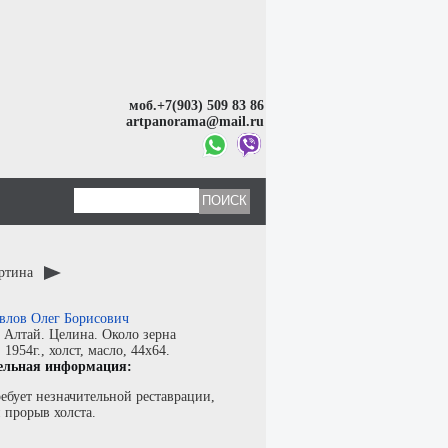
моб.+7(903) 509 83 86
artpanorama@mail.ru
артина
влов Олег Борисович
:
Алтай. Целина. Около зерна
:
1954г.,
холст
,
масло
, 44x64.
ельная информация:
ебует незначительной реставрации,
 прорыв холста.