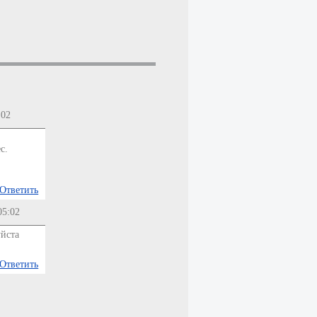
:02
с.
Ответить
05:02
йста
Ответить