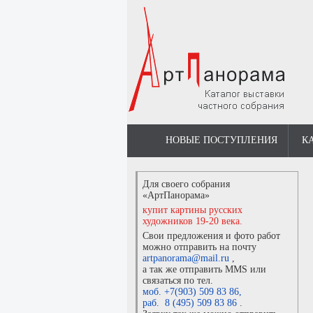
НОВЫЕ ПОСТУПЛЕНИЯ
К
Для своего собрания
«АртПанорама»
купит картины русских
художников 19-20 века.
Свои предложения и фото работ
можно отправить на почту
artpanorama@mail.ru
,
а так же отправить MMS или
связаться по тел.
моб. +7(903) 509 83 86
,
раб. 8 (495) 509 83 86
.