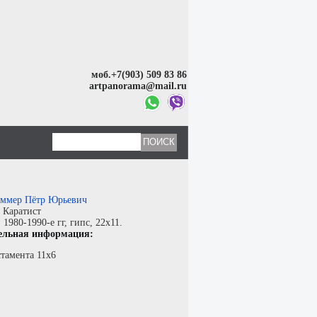
моб.+7(903) 509 83 86
artpanorama@mail.ru
ммер Пётр Юрьевич
:
Каратист
:
1980-1990-е гг,
гипс
, 22x11.
ельная информация:
тамента 11х6