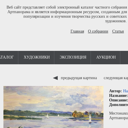
Веб сайт представляет собой электронный каталог частного собрания
Артпанорама и является информационным ресурсом, созданным для
популяризации и изучения творчества русских и советских
художников.
Главная
О собрании
Статьи
АТАЛОГ
ХУДОЖНИКИ
ЭКСПОЗИЦИЯ
АУКЦИОН
предыдущая картина
следующая к
Автор:
На
Название
Описание
Дополнит
Местонахо
Артпанора