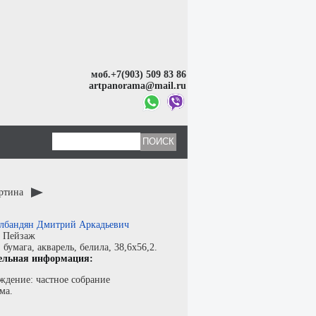
моб.+7(903) 509 83 86
artpanorama@mail.ru
артина
лбандян Дмитрий Аркадьевич
:
Пейзаж
:
бумага
,
акварель, белила
, 38,6x56,2.
ельная информация:
ждение: частное собрание
ма.