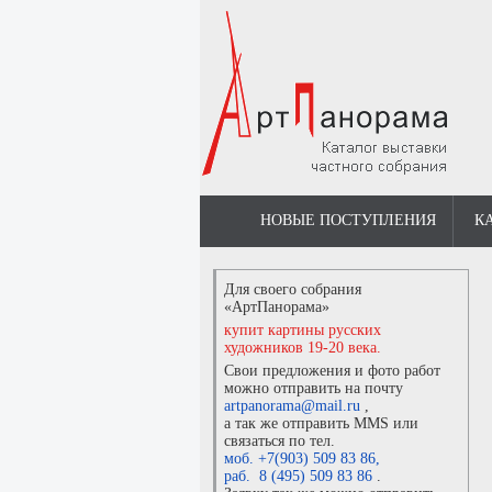
НОВЫЕ ПОСТУПЛЕНИЯ
К
Для своего собрания
«АртПанорама»
купит картины русских
художников 19-20 века.
Свои предложения и фото работ
можно отправить на почту
artpanorama@mail.ru
,
а так же отправить MMS или
связаться по тел.
моб. +7(903) 509 83 86
,
раб. 8 (495) 509 83 86
.