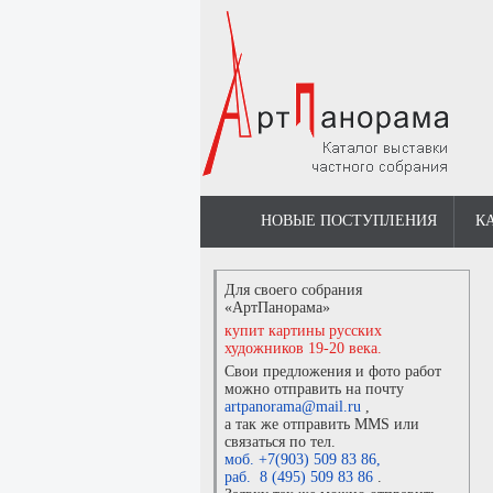
НОВЫЕ ПОСТУПЛЕНИЯ
К
Для своего собрания
«АртПанорама»
купит картины русских
художников 19-20 века.
Свои предложения и фото работ
можно отправить на почту
artpanorama@mail.ru
,
а так же отправить MMS или
связаться по тел.
моб. +7(903) 509 83 86
,
раб. 8 (495) 509 83 86
.