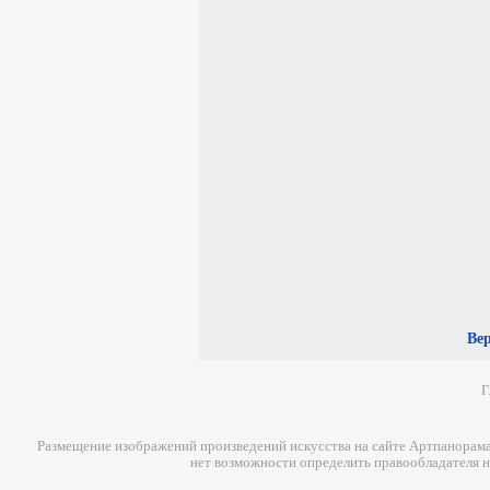
Ве
Г
Размещение изображений произведений искусства на сайте Артпанорама 
нет возможности определить правообладателя н