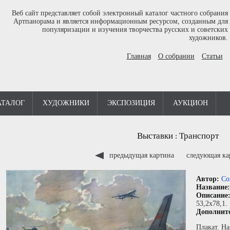
Веб сайт представляет собой электронный каталог частного собрания
Артпанорама и является информационным ресурсом, созданным для
популяризации и изучения творчества русских и советских
художников.
Главная
О собрании
Статьи
АТАЛОГ
ХУДОЖНИКИ
ЭКСПОЗИЦИЯ
АУКЦИОН
Выставки
Транспорт
:
предыдущая картина
следующая к
Автор:
Со
Название
Описание
53,2x78,1.
Дополнит
Плакат. На