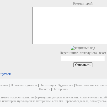
Комментарий
Перепишите, пожалуйста, текст
рнуться
лавная
|
Новые поступления
|
Экспозиция
|
Художники
|
Тематические выставк
Новости
|
О собрании
имеет исключительно информационную цель и не связано с извлечением прибыл
а некоторые публикуемые материалы, если Вы - правообладатель, пожалуйста 