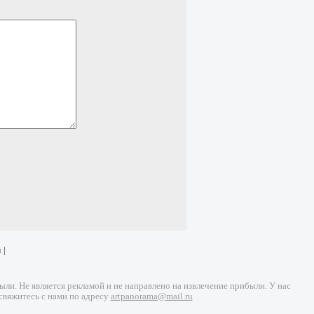
и
|
и. Не является рекламой и не направлено на извлечение прибыли. У нас
свяжитесь с нами по адресу
artpanorama@mail.ru