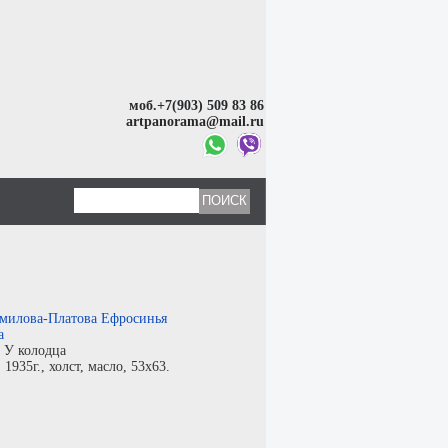
моб.+7(903) 509 83 86
artpanorama@mail.ru
милова-Платова Ефросинья
а
:
У колодца
:
1935г.,
холст
,
масло
, 53x63.