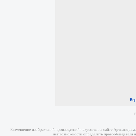
Ве
Г
Размещение изображений произведений искусства на сайте Артпанорама 
нет возможности определить правообладателя н