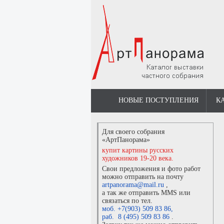
НОВЫЕ ПОСТУПЛЕНИЯ
К
Для своего собрания
«АртПанорама»
купит картины русских
художников 19-20 века.
Свои предложения и фото работ
можно отправить на почту
artpanorama@mail.ru
,
а так же отправить MMS или
связаться по тел.
моб. +7(903) 509 83 86
,
раб. 8 (495) 509 83 86
.