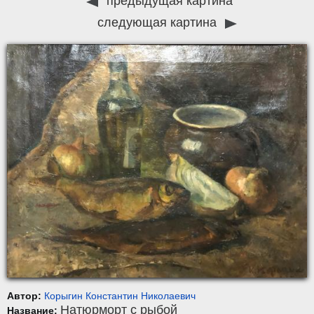
предыдущая картина
следующая картина
Автор:
Корыгин Константин Николаевич
Натюрморт с рыбой
Название: