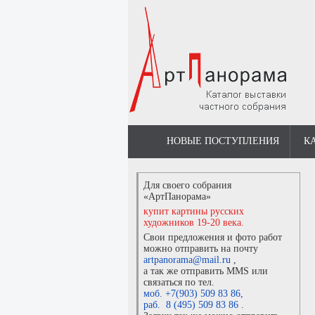
НОВЫЕ ПОСТУПЛЕНИЯ
К
Для своего собрания
«АртПанорама»
купит картины русских
художников 19-20 века.
Свои предложения и фото работ
можно отправить на почту
artpanorama@mail.ru
,
а так же отправить MMS или
связаться по тел.
моб. +7(903) 509 83 86
,
раб. 8 (495) 509 83 86
.