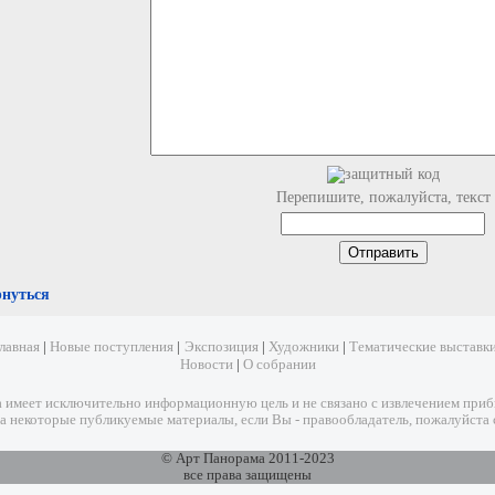
Перепишите, пожалуйста, текст
рнуться
лавная
|
Новые поступления
|
Экспозиция
|
Художники
|
Тематические выставк
Новости
|
О собрании
имеет исключительно информационную цель и не связано с извлечением прибыл
а некоторые публикуемые материалы, если Вы - правообладатель, пожалуйста 
© Арт Панорама 2011-2023
все права защищены