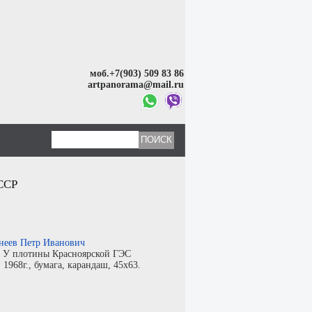
моб.+7(903) 509 83 86
artpanorama@mail.ru
ССР
неев Петр Иванович
:
У плотины Красноярской ГЭС
:
1968г.,
бумага
,
карандаш
, 45x63.