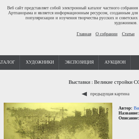
Веб сайт представляет собой электронный каталог частного собрания
Артпанорама и является информационным ресурсом, созданным для
популяризации и изучения творчества русских и советских
художников.
Главная
О собрании
Статьи
АТАЛОГ
ХУДОЖНИКИ
ЭКСПОЗИЦИЯ
АУКЦИОН
Выставки
Великие стройки С
:
предыдущая картина
Автор:
Ва
Название
Описание