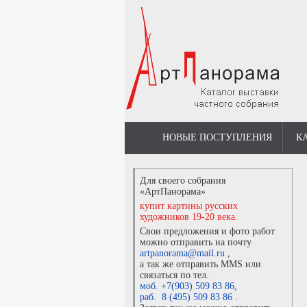
НОВЫЕ ПОСТУПЛЕНИЯ
К
Для своего собрания
«АртПанорама»
купит картины русских
художников 19-20 века.
Свои предложения и фото работ
можно отправить на почту
artpanorama@mail.ru
,
а так же отправить MMS или
связаться по тел.
моб. +7(903) 509 83 86
,
раб. 8 (495) 509 83 86
.