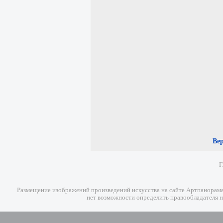
Ве
Г
Размещение изображений произведений искусства на сайте Артпанорама 
нет возможности определить правообладателя н