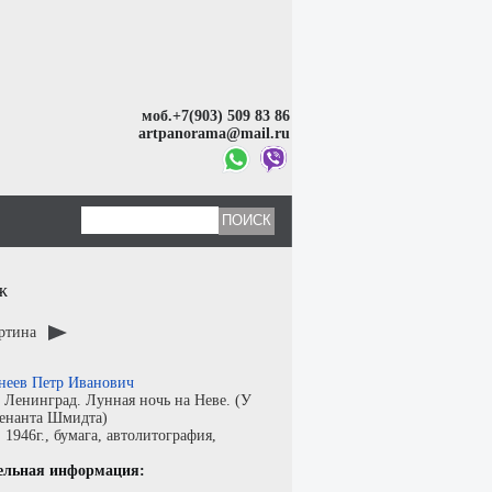
моб.+7(903) 509 83 86
artpanorama@mail.ru
ж
артина
неев Петр Иванович
:
Ленинград. Лунная ночь на Неве. (У
тенанта Шмидта)
:
1946г.,
бумага
,
автолитография
,
ельная информация: