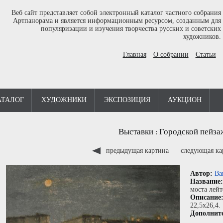
Веб сайт представляет собой электронный каталог частного собрания
Артпанорама и является информационным ресурсом, созданным для
популяризации и изучения творчества русских и советских
художников.
Главная
О собрании
Статьи
АТАЛОГ
ХУДОЖНИКИ
ЭКСПОЗИЦИЯ
АУКЦИОН
Выставки
Городской пейза
:
предыдущая картина
следующая к
Автор:
Ва
Название
моста лей
Описание
22,5x26,4.
Дополнит