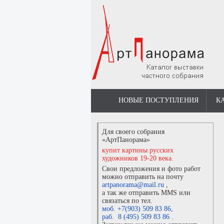
НОВЫЕ ПОСТУПЛЕНИЯ
К
Для своего собрания
«АртПанорама»
купит картины русских
художников 19-20 века.
Свои предложения и фото работ
можно отправить на почту
artpanorama@mail.ru
,
а так же отправить MMS или
связаться по тел.
моб. +7(903) 509 83 86
,
раб. 8 (495) 509 83 86
.