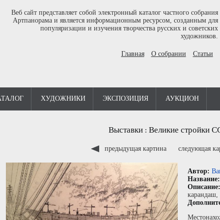
Веб сайт представляет собой электронный каталог частного собрания
Артпанорама и является информационным ресурсом, созданным для
популяризации и изучения творчества русских и советских
художников.
Главная
О собрании
Статьи
АТАЛОГ
ХУДОЖНИКИ
ЭКСПОЗИЦИЯ
АУКЦИОН
Выставки
Великие стройки С
:
предыдущая картина
следующая к
Автор:
Ва
Название
Описание
карандаш
,
Дополнит
Местонахо