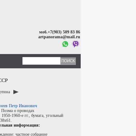
моб.+7(903) 509 83 86
artpanorama@mail.ru
ССР
артина
неев Петр Иванович
:
Поэма о проводах
:
1950-1960-е гг.,
бумага
,
угольный
 38x61.
ельная информация:
ждение: частное собрание