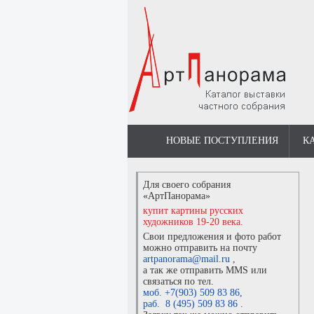
НОВЫЕ ПОСТУПЛЕНИЯ
К
Для своего собрания
«АртПанорама»
купит картины русских
художников 19-20 века.
Свои предложения и фото работ
можно отправить на почту
artpanorama@mail.ru
,
а так же отправить MMS или
связаться по тел.
моб. +7(903) 509 83 86
,
раб. 8 (495) 509 83 86
.