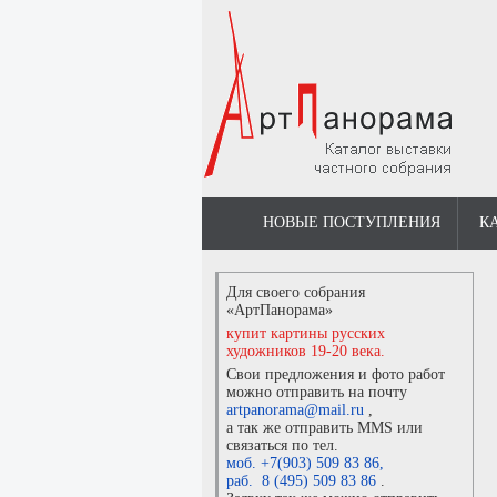
НОВЫЕ ПОСТУПЛЕНИЯ
К
Для своего собрания
«АртПанорама»
купит картины русских
художников 19-20 века.
Свои предложения и фото работ
можно отправить на почту
artpanorama@mail.ru
,
а так же отправить MMS или
связаться по тел.
моб. +7(903) 509 83 86
,
раб. 8 (495) 509 83 86
.