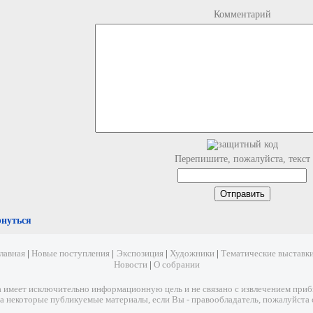
Комментарий
Перепишите, пожалуйста, текст
рнуться
лавная
|
Новые поступления
|
Экспозиция
|
Художники
|
Тематические выставк
Новости
|
О собрании
имеет исключительно информационную цель и не связано с извлечением прибыл
а некоторые публикуемые материалы, если Вы - правообладатель, пожалуйста 