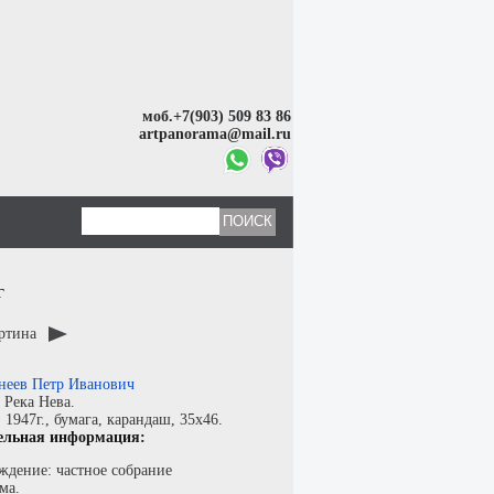
моб.+7(903) 509 83 86
artpanorama@mail.ru
г
артина
неев Петр Иванович
:
Река Нева.
:
1947г.,
бумага
,
карандаш
, 35x46.
ельная информация:
ждение: частное собрание
ма.