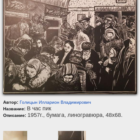
Автор:
Голицын Илларион Владимирович
В час пик
Название:
1957г.,
бумага
,
линогравюра
, 48x68.
Описание: