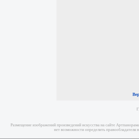
Ве
Г
Размещение изображений произведений искусства на сайте Артпанорама 
нет возможности определить правообладателя н