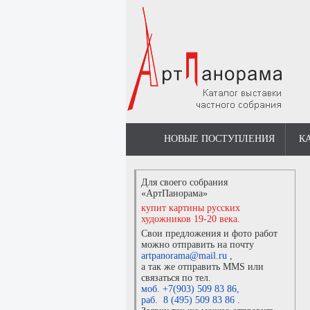
НОВЫЕ ПОСТУПЛЕНИЯ
К
Для своего собрания
«АртПанорама»
купит картины русских
художников 19-20 века.
Свои предложения и фото работ
можно отправить на почту
artpanorama@mail.ru
,
а так же отправить MMS или
связаться по тел.
моб. +7(903) 509 83 86
,
раб. 8 (495) 509 83 86
.