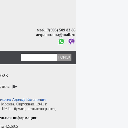
моб.+7(903) 509 83 86
artpanorama@mail.ru
2023
артина
ексеев Адольф Евгеньевич
:
Москва. Окружная. 1941 г.
:
1967г.,
бумага
,
автолитография
,
ельная информация:
та 42х60,5