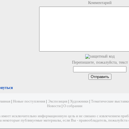
Комментарий
Перепишите, пожалуйста, текст
рнуться
лавная
|
Новые поступления
|
Экспозиция
|
Художники
|
Тематические выставк
Новости
|
О собрании
имеет исключительно информационную цель и не связано с извлечением прибыл
а некоторые публикуемые материалы, если Вы - правообладатель, пожалуйста 