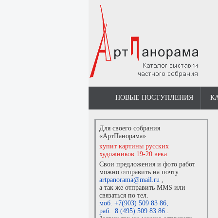
НОВЫЕ ПОСТУПЛЕНИЯ
К
Для своего собрания
«АртПанорама»
купит картины русских
художников 19-20 века.
Свои предложения и фото работ
можно отправить на почту
artpanorama@mail.ru
,
а так же отправить MMS или
связаться по тел.
моб. +7(903) 509 83 86
,
раб. 8 (495) 509 83 86
.