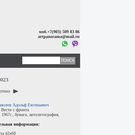
моб.+7(903) 509 83 86
artpanorama@mail.ru
2023
артина
ексеев Адольф Евгеньевич
:
Вести с фронта
:
1967г.,
бумага
,
автолитография
,
ельная информация:
та 42х60