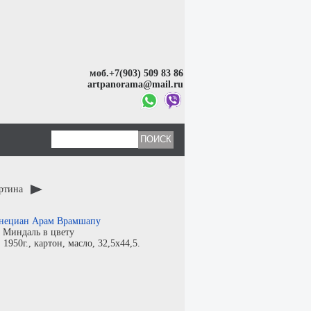
моб.+7(903) 509 83 86
artpanorama@mail.ru
артина
нециан Арам Врамшапу
:
Миндаль в цвету
:
1950г.,
картон
,
масло
, 32,5x44,5.