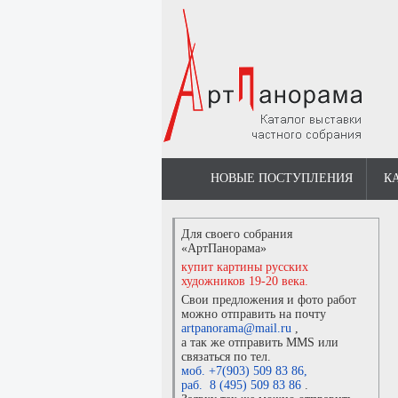
НОВЫЕ ПОСТУПЛЕНИЯ
К
Для своего собрания
«АртПанорама»
купит картины русских
художников 19-20 века.
Свои предложения и фото работ
можно отправить на почту
artpanorama@mail.ru
,
а так же отправить MMS или
связаться по тел.
моб. +7(903) 509 83 86
,
раб. 8 (495) 509 83 86
.