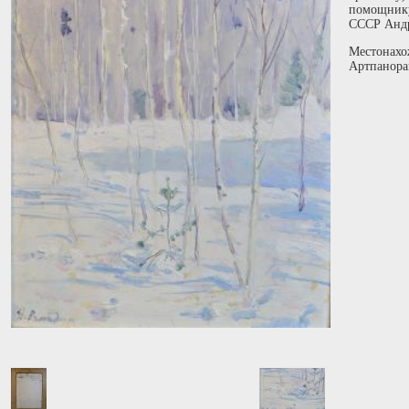
помощнику
CСCP Андp
Местонахо
Артпанора