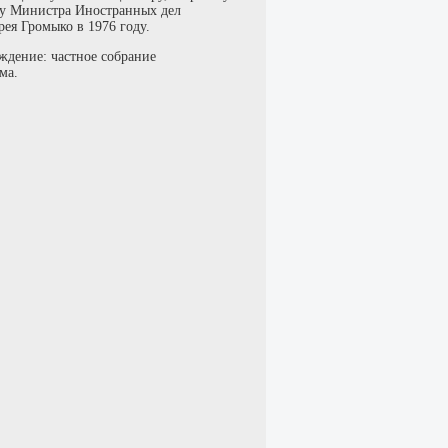
 Миниcтpа Иноcтpaнныx дeл
ея Громыко в 1976 году.
ждение: частное собрание
ма.