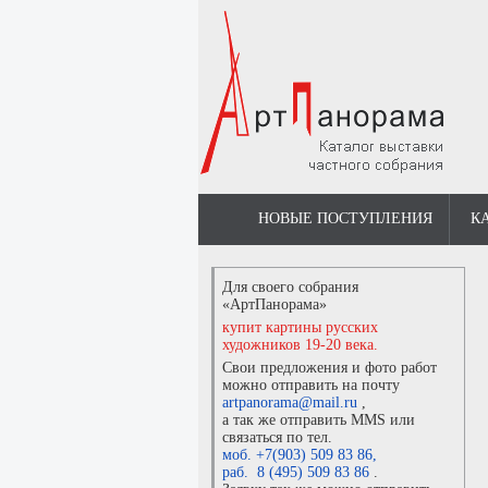
НОВЫЕ ПОСТУПЛЕНИЯ
К
Для своего собрания
«АртПанорама»
купит картины русских
художников 19-20 века.
Свои предложения и фото работ
можно отправить на почту
artpanorama@mail.ru
,
а так же отправить MMS или
связаться по тел.
моб. +7(903) 509 83 86
,
раб. 8 (495) 509 83 86
.