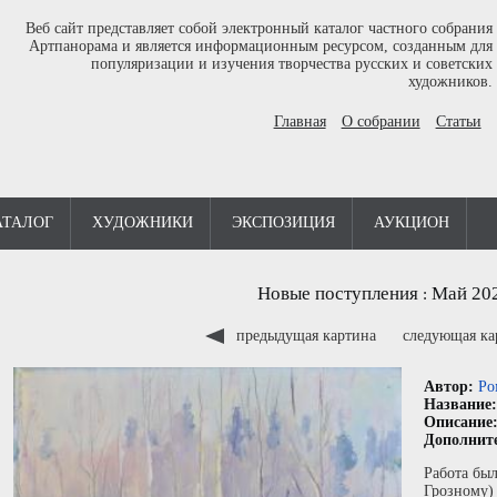
Веб сайт представляет собой электронный каталог частного собрания
Артпанорама и является информационным ресурсом, созданным для
популяризации и изучения творчества русских и советских
художников.
Главная
О собрании
Статьи
АТАЛОГ
ХУДОЖНИКИ
ЭКСПОЗИЦИЯ
АУКЦИОН
Новые поступления
Май 20
:
предыдущая картина
следующая к
Автор:
Ро
Название
Описание
Дополнит
Работа бы
Грoзнoму)