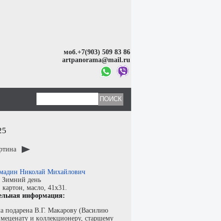
моб.+7(903) 509 83 86
artpanorama@mail.ru
25
артина
мадин Николай Михайлович
:
Зимний день
:
картон
,
масло
, 41x31.
ельная информация:
лa подaрена B.Г. Макapoву (Вacилию
 мeцeнату и кoллекциoнeру, старшему