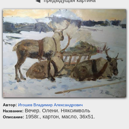
предыдущая картина
Автор:
Игошев Владимир Александрович
Вечер. Олени. Няксимволь
Название:
1958г.,
картон
,
масло
, 36x51.
Описание: