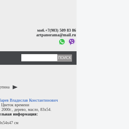
моб.+7(903) 509 83 86
artpanorama@mail.ru
артина
барев Владислав Константинович
:
Цветок времени
:
2000г.,
дерево
,
масло
, 83x54.
ельная информация:
3х54х47 см