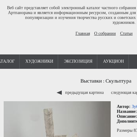
Веб сайт представляет собой электронный каталог частного собрания
Артпанорама и является информационным ресурсом, созданным для
популяризации и изучения творчества русских и советских
художников.
Главная
О собрании
Статьи
АТАЛОГ
ХУДОЖНИКИ
ЭКСПОЗИЦИЯ
АУКЦИОН
Выставки
Скульптура
:
предыдущая картина
следующая к
Автор:
Зу
Название
Описание
Дополнит
Размеры 8