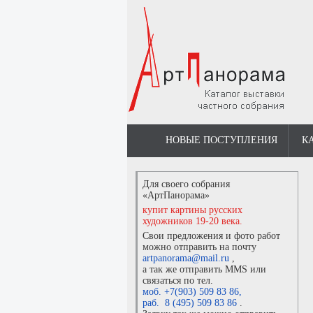
НОВЫЕ ПОСТУПЛЕНИЯ
К
Для своего собрания
«АртПанорама»
купит картины русских
художников 19-20 века.
Свои предложения и фото работ
можно отправить на почту
artpanorama@mail.ru
,
а так же отправить MMS или
связаться по тел.
моб. +7(903) 509 83 86
,
раб. 8 (495) 509 83 86
.