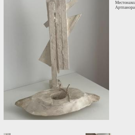
Местонахо
Артпанора