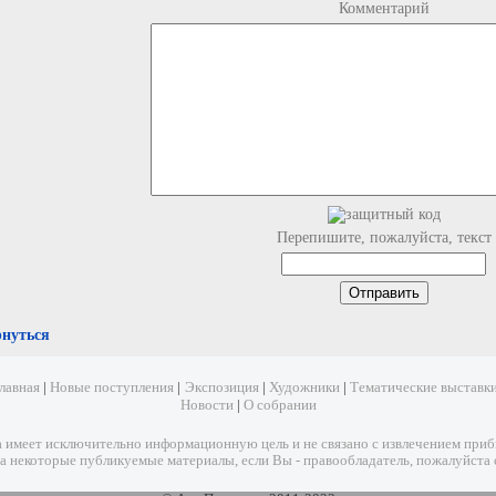
Комментарий
Перепишите, пожалуйста, текст
рнуться
лавная
|
Новые поступления
|
Экспозиция
|
Художники
|
Тематические выставк
Новости
|
О собрании
имеет исключительно информационную цель и не связано с извлечением прибыл
а некоторые публикуемые материалы, если Вы - правообладатель, пожалуйста 