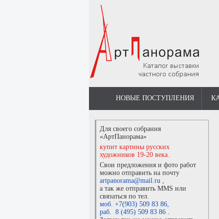
НОВЫЕ ПОСТУПЛЕНИЯ
К
Для своего собрания
«АртПанорама»
купит картины русских
художников 19-20 века.
Свои предложения и фото работ
можно отправить на почту
artpanorama@mail.ru
,
а так же отправить MMS или
связаться по тел.
моб. +7(903) 509 83 86
,
раб. 8 (495) 509 83 86
.