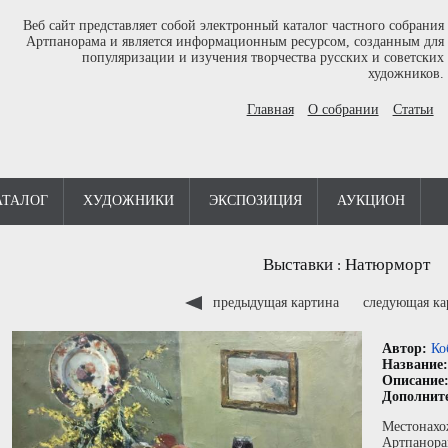
Веб сайт представляет собой электронный каталог частного собрания
Артпанорама и является информационным ресурсом, созданным для
популяризации и изучения творчества русских и советских
художников.
Главная
О собрании
Статьи
АТАЛОГ
ХУДОЖНИКИ
ЭКСПОЗИЦИЯ
АУКЦИОН
Выставки
Натюрморт
:
предыдущая картина
следующая к
Автор:
Ко
Название
Описание
Дополнит
Местонахо
Артпанора