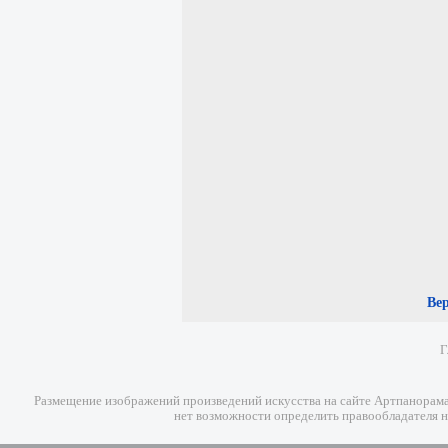
Ве
Г
Размещение изображений произведений искусства на сайте Артпанорама 
нет возможности определить правообладателя н