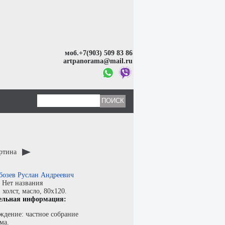
моб.+7(903) 509 83 86
artpanorama@mail.ru
артина
бозев Руслан Андреевич
:
Нет названия
:
холст
,
масло
, 80x120.
ельная информация:
ждение: частное собрание
ма.