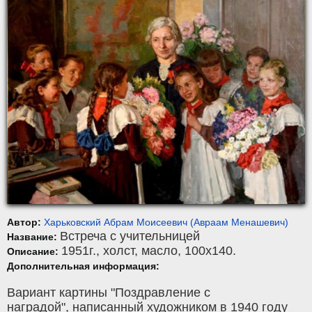
Автор:
Харьковский Абрам Моисеевич (Авраам Менашевич)
Встреча с учительницей
Название:
1951г.,
холст
,
масло
, 100x140.
Описание:
Дополнительная информация:
Вариант картины "Поздравление с
наградой", написанный художником в 1940 году