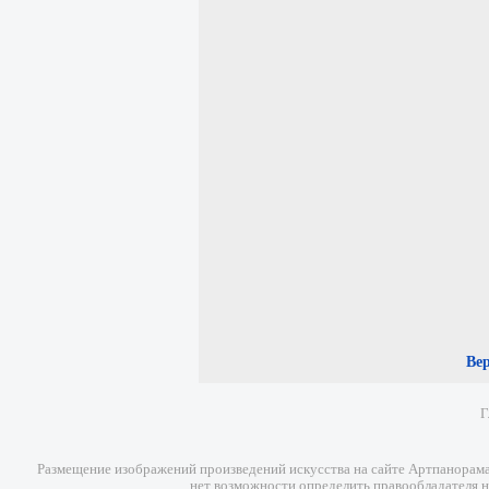
Ве
Г
Размещение изображений произведений искусства на сайте Артпанорама 
нет возможности определить правообладателя н