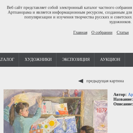
Веб сайт представляет собой электронный каталог частного собрания
Артпанорама и является информационным ресурсом, созданным для
популяризации и изучения творчества русских и советских
художников.
Главная
О собрании
Статьи
АТАЛОГ
ХУДОЖНИКИ
ЭКСПОЗИЦИЯ
АУКЦИОН
предыдущая картина
Автор:
Ар
Название
Описание