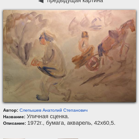
предыдущая картина
Автор:
Слепышев Анатолий Степанович
Уличная сценка.
Название:
1972г.,
бумага
,
акварель
, 42x60,5.
Описание: