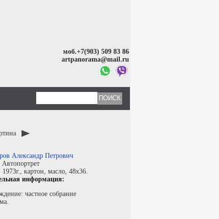
моб.+7(903) 509 83 86
artpanorama@mail.ru
артина
ров Александр Петрович
:
Автопортрет
:
1973г.,
картон
,
масло
, 48x36.
ельная информация:
ждение: частное собрание
ма.