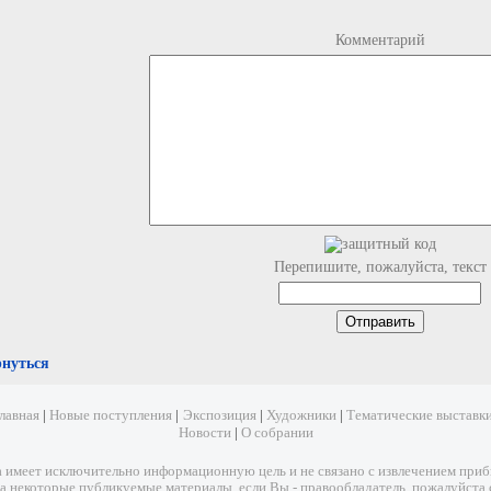
Комментарий
Перепишите, пожалуйста, текст
рнуться
лавная
|
Новые поступления
|
Экспозиция
|
Художники
|
Тематические выставк
Новости
|
О собрании
имеет исключительно информационную цель и не связано с извлечением прибыл
а некоторые публикуемые материалы, если Вы - правообладатель, пожалуйста 