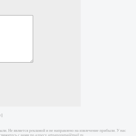
и
|
и. Не является рекламой и не направлено на извлечение прибыли. У нас
свяжитесь с нами по адресу
artpanorama@mail.ru