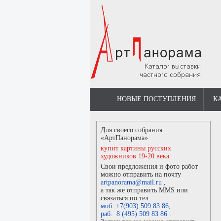
НОВЫЕ ПОСТУПЛЕНИЯ
К
Для своего собрания
«АртПанорама»
купит картины русских
художников 19-20 века.
Свои предложения и фото работ
можно отправить на почту
artpanorama@mail.ru
,
а так же отправить MMS или
связаться по тел.
моб. +7(903) 509 83 86
,
раб. 8 (495) 509 83 86
.