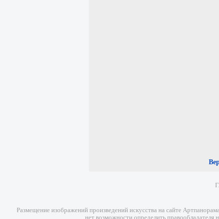
Ве
Г
Размещение изображений произведений искусства на сайте Артпанорама 
нет возможности определить правообладателя н