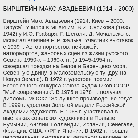
БИРШТЕЙН МАКС АВАДЬЕВИЧ (1914 - 2000)
Бирштейн Макс Авадьевич (1914, Киев – 2000,
Таруса). Учился в МГХИ им. В.И. Сурикова (1935-
1942) у И.Э. Грабаря, Г. Шегаля, Д. Мочальского.
Испытал влияние Р. Р. Фалька. Участник выставок
с 1939 г. Автор портретов, пейзажей,
натюрмортов, жанровых сцен из жизни русского
Севера 1950-х – 1960-х гг. (в 1945-1954 гг.
совершал поездки на Белое и Баренцево моря,
Северную Двину, в Малоземельскую тундру, на
Новую Землю). В 1972 г. удостоен премии
Всесоюзного конкурса Союза Художников СССР
"Мой современник". В 1975 и 1978 гг. получал
дипломы МОСХа "За лучшее произведение года".
В 1999 г. удостоен Золотой медали Российской
Академии художеств. В 1968 г. участвовал в
выставках советских художников в Польше,
Румынии, Англии, Голландии, Испании, Сенегале,
Франции, США, ФРГ и Японии. В 1982 г. прошла
персональная выставка в Западном Берлине, в