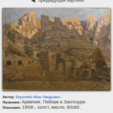
предыдущая картина
Автор:
Бирштейн Макс Авадьевич
Армения. Пейзаж в Зангезуре.
Название:
1959г.,
холст
,
масло
, 60x80.
Описание: