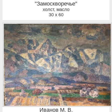
"Замоскворечье"
холст, масло
30 x 60
Иванов М. В.