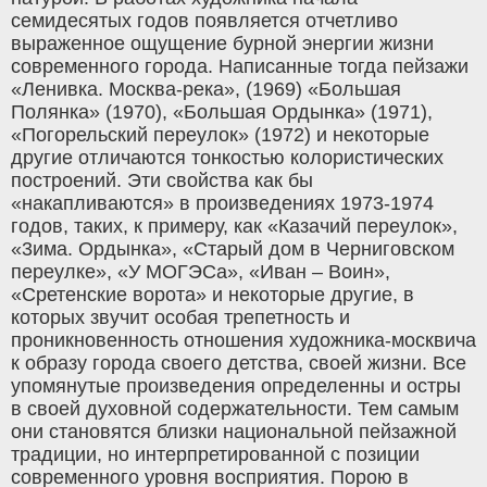
семидесятых годов появляется отчетливо
выраженное ощущение бурной энергии жизни
современного города. Написанные тогда пейзажи
«Ленивка. Москва-река», (1969) «Большая
Полянка» (1970), «Большая Ордынка» (1971),
«Погорельский переулок» (1972) и некоторые
другие отличаются тонкостью колористических
построений. Эти свойства как бы
«накапливаются» в произведениях 1973-1974
годов, таких, к примеру, как «Казачий переулок»,
«3има. Ордынка», «Старый дом в Черниговском
переулке», «У МОГЭСа», «Иван – Воин»,
«Сретенские ворота» и некоторые другие, в
которых звучит особая трепетность и
проникновенность отношения художника-москвича
к образу города своего детства, своей жизни. Все
упомянутые произведения определенны и остры
в своей духовной содержательности. Тем самым
они становятся близки национальной пейзажной
традиции, но интерпретированной с позиции
современного уровня восприятия. Порою в