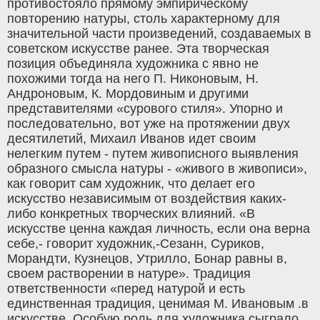
противостояло прямому эмпирическому
повторению натуры, столь характерному для
значительной части произведений, создаваемых в
советском искусстве ранее. Эта творческая
позиция объединяла художника с явно не
похожими тогда на него П. Никоновым, Н.
Андроновым, К. Мордовиным и другими
представителями «сурового стиля». Упорно и
последовательно, вот уже на протяжении двух
десятилетий, Михаил Иванов идет своим
нелегким путем - путем живописного выявления
образного смысла натуры - «живого в живописи»,
как говорит сам художник, что делает его
искусство независимым от воздействия каких-
либо конкретных творческих влияний. «В
искусстве ценна каждая личность, если она верна
себе,- говорит художник,-Сезанн, Суриков,
Морандти, Кузнецов, Утрилло, Бонар равны в,
своем растворении в натуре». Традиция
ответственности «перед натурой и есть
единственная традиция, ценимая М. Ивановым .в
искусстве. Особую роль для художника сыграло