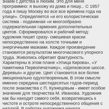
знаем с детства и любим. Это для меня
программно: я выхожу из дома и пишу... С 1957
года я пишу Москву во все все времена года на
улице». Определяется «и его колористическая
система - подвижная «и многообразно
содержательная гармония дополнительных
цветов. Сформировался и рабочий метод:
художник пишет сразу- смешивая краски
непосредственно на холсте точными и
энергичными мазками. Каждое произведение
становится результатом многочасового упорного
труда. Живопись обретает фактурность.
Характерны в этом плане «Улица Кирова», «У
памятника Первопечатнику», «Щелковское шоссе.
Деревья» и другие. Цвет становится все более
эмоционально одухотворенным, В этом смысле
именно середина шестидесятых годов-период
после знакомства с П. Кузнецовым - имеет особое
значение для творчества М. Иванова. Художник
как бы находит самого себя, возвратившись к
чистоте и остроте непосредственного общения с
натурой. В работах художника начала