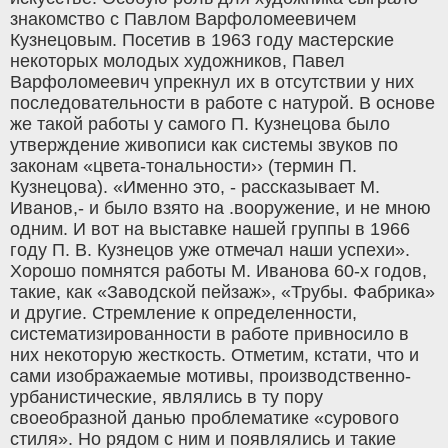
знакомство с Павлом Варфоломеевичем
Кузнецовым. Посетив в 1963 году мастерские
некоторых молодых художников, Павел
Варфоломеевич упрекнул их в отсутствии у них
последовательности в работе с натурой. В основе
же такой работы у самого П. Кузнецова было
утверждение живописи как системы звуков по
законам «цвета-тональности›› (термин П.
Кузнецова). «Именно это, - рассказывает М.
Иванов,- и было взято на .вооружение, и не мною
одним. И вот на выставке нашей группы в 1966
году П. В. Кузнецов уже отмечал наши успехи».
Хорошо помнятся работы М. Иванова 60-х годов,
такие, как «Заводской пейзаж», «Трубы. Фабрика»
и другие. Стремление к определенности,
систематизированности в работе привносило в
них некоторую жесткость. Отметим, кстати, что и
сами изображаемые мотивы, производственно-
урбанистические, являлись в ту пору
своеобразной данью проблематике «сурового
стиля». Но рядом с ним и появлялись и такие