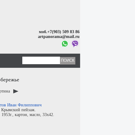
моб.+7(903) 509 83 86
artpanorama@mail.ru
обережье
артина
тов Иван Филиппович
:
Крымский пейзаж.
:
1953г.,
картон
,
масло
, 33x42.