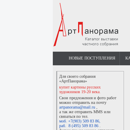
НОВЫЕ ПОСТУПЛЕНИЯ
К
Для своего собрания
«АртПанорама»
купит картины русских
художников 19-20 века.
Свои предложения и фото работ
можно отправить на почту
artpanorama@mail.ru
,
а так же отправить MMS или
связаться по тел.
моб. +7(903) 509 83 86
,
раб. 8 (495) 509 83 86
.