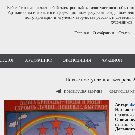
Веб сайт представляет собой электронный каталог частного собрания
Артпанорама и является информационным ресурсом, созданным для
популяризации и изучения творчества русских и советских
художников.
Главная
О собрании
Статьи
АТАЛОГ
ХУДОЖНИКИ
ЭКСПОЗИЦИЯ
АУКЦИОН
Новые поступления
Февраль 
:
предыдущая картина
следующая к
Автор:
Фе
Название
строить лу
Описание
печать
, 78
Дополнит