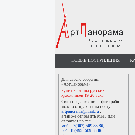
НОВЫЕ ПОСТУПЛЕНИЯ
К
Для своего собрания
«АртПанорама»
купит картины русских
художников 19-20 века.
Свои предложения и фото работ
можно отправить на почту
artpanorama@mail.ru
,
а так же отправить MMS или
связаться по тел.
моб. +7(903) 509 83 86
,
раб. 8 (495) 509 83 86
.