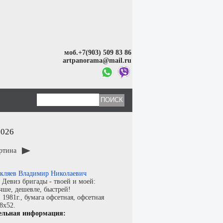
моб.+7(903) 509 83 86
artpanorama@mail.ru
2026
артина
кляев Владимир Николаевич
:
Девиз бригады - твоей и моей:
чше, дешевле, быстрей!
:
1981г.,
бумага офсетная
,
офсетная
,8x52.
ельная информация: