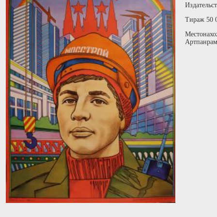
Издательст
Тираж 50 
Местонахо
Артпанрам