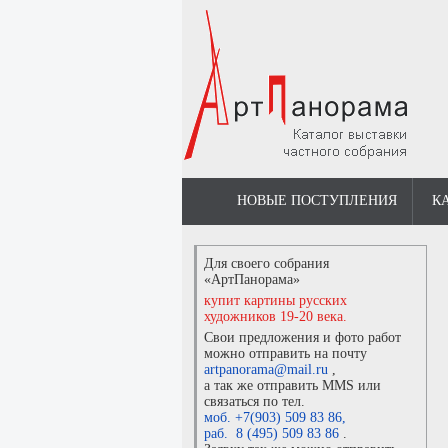
НОВЫЕ ПОСТУПЛЕНИЯ
К
Для своего собрания
«АртПанорама»
купит картины русских
художников 19-20 века.
Свои предложения и фото работ
можно отправить на почту
artpanorama@mail.ru
,
а так же отправить MMS или
связаться по тел.
моб. +7(903) 509 83 86
,
раб. 8 (495) 509 83 86
.