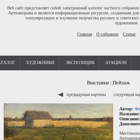
Веб сайт представляет собой электронный каталог частного собрания
Артпанорама и является информационным ресурсом, созданным для
популяризации и изучения творчества русских и советских
художников.
Главная
О собрании
Статьи
АТАЛОГ
ХУДОЖНИКИ
ЭКСПОЗИЦИЯ
АУКЦИОН
Выставки
Пейзаж
:
предыдущая картина
следующая к
Автор:
Фе
Название
Описание
Дополнит
Местонахо
Артпанора