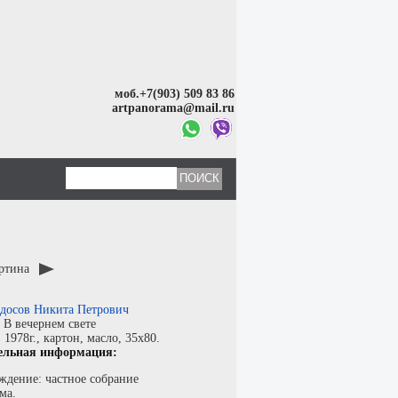
моб.+7(903) 509 83 86
artpanorama@mail.ru
артина
досов Никита Петрович
:
В вечернем свете
:
1978г.,
картон
,
масло
, 35x80.
ельная информация:
ждение: частное собрание
ма.