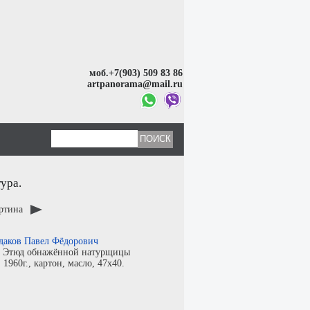
моб.+7(903) 509 83 86
artpanorama@mail.ru
ура.
артина
даков Павел Фёдорович
:
Этюд обнажённой натурщицы
:
1960г.,
картон
,
масло
, 47x40.