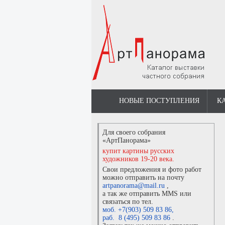
НОВЫЕ ПОСТУПЛЕНИЯ
К
Для своего собрания
«АртПанорама»
купит картины русских
художников 19-20 века.
Свои предложения и фото работ
можно отправить на почту
artpanorama@mail.ru
,
а так же отправить MMS или
связаться по тел.
моб. +7(903) 509 83 86
,
раб. 8 (495) 509 83 86
.