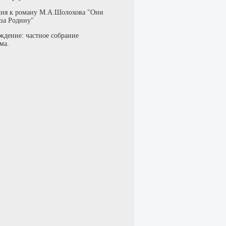
ия к роману М.А.Шолохова "Они
 за Родину"
ждение: частное собрание
ма.