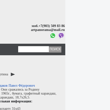
моб.+7(903) 509 83 86
artpanorama@mail.ru
артина
даков Павел Фёдорович
:
Они сражались за Родину
:
1965г.,
бумага
,
графитный карандаш,
карандаш
, 18,7x26,5.
ельная информация:
аспарту 31х43