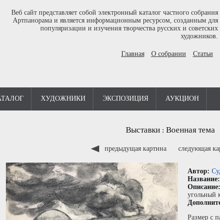
Веб сайт представляет собой электронный каталог частного собрания
Артпанорама и является информационным ресурсом, созданным для
популяризации и изучения творчества русских и советских
художников.
Главная
О собрании
Статьи
АТАЛОГ
ХУДОЖНИКИ
ЭКСПОЗИЦИЯ
АУКЦИОН
Выставки
Военная тема
:
предыдущая картина
следующая к
Автор:
Су
Название
Описание
угольный 
Дополнит
Размер с п