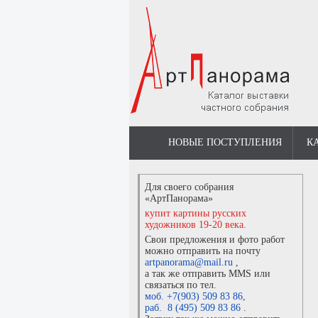
НОВЫЕ ПОСТУПЛЕНИЯ
К
Для своего собрания
«АртПанорама»
купит картины русских
художников 19-20 века.
Свои предложения и фото работ
можно отправить на почту
artpanorama@mail.ru
,
а так же отправить MMS или
связаться по тел.
моб. +7(903) 509 83 86
,
раб. 8 (495) 509 83 86
.