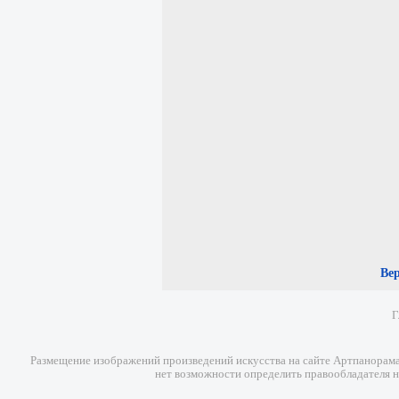
Ве
Г
Размещение изображений произведений искусства на сайте Артпанорама 
нет возможности определить правообладателя н