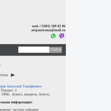
моб.+7(903) 509 83 86
artpanorama@mail.ru
г
артина
ерев Анатолий Тимофеевич
:
Портрет. 2
:
1968г.,
бумага
,
акварель, белила
,
ельная информация:
ждение: частное собрание