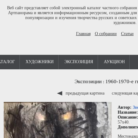
Веб сайт представляет собой электронный каталог частного собрания
Артпанорама и является информационным ресурсом, созданным для
популяризации и изучения творчества русских и советских
художников.
Главная
О собрании
Статьи
АТАЛОГ
ХУДОЖНИКИ
ЭКСПОЗИЦИЯ
АУКЦИОН
Экспозиции
1960-1970-е г
:
предыдущая картина
следующая к
Автор:
Зв
Название
Описание
57x40.
Дополнит
Местонахо