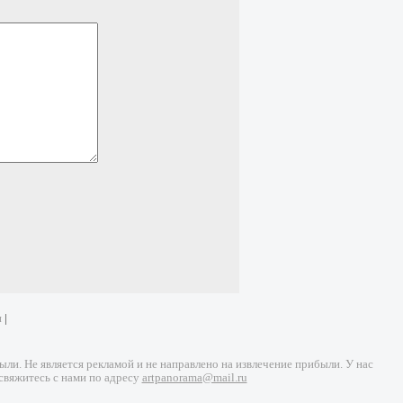
и
|
и. Не является рекламой и не направлено на извлечение прибыли. У нас
свяжитесь с нами по адресу
artpanorama@mail.ru