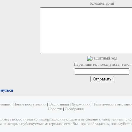
Комментарий
Перепишите, пожалуйста, текст
рнуться
лавная
|
Новые поступления
|
Экспозиция
|
Художники
|
Тематические выставк
Новости
|
О собрании
имеет исключительно информационную цель и не связано с извлечением прибыл
а некоторые публикуемые материалы, если Вы - правообладатель, пожалуйста 