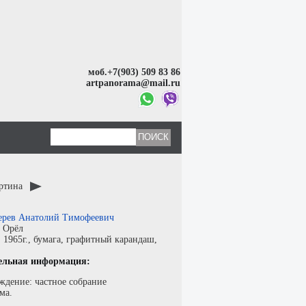
моб.+7(903) 509 83 86
artpanorama@mail.ru
артина
ерев Анатолий Тимофеевич
:
Орёл
:
1965г.,
бумага
,
графитный карандаш
,
ельная информация:
ждение: частное собрание
ма.