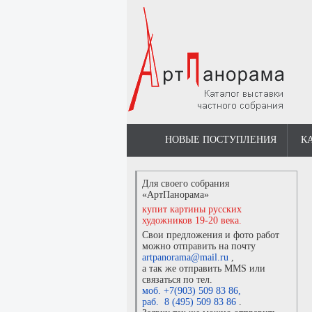
НОВЫЕ ПОСТУПЛЕНИЯ
К
Для своего собрания
«АртПанорама»
купит картины русских
художников 19-20 века.
Свои предложения и фото работ
можно отправить на почту
artpanorama@mail.ru
,
а так же отправить MMS или
связаться по тел.
моб. +7(903) 509 83 86
,
раб. 8 (495) 509 83 86
.