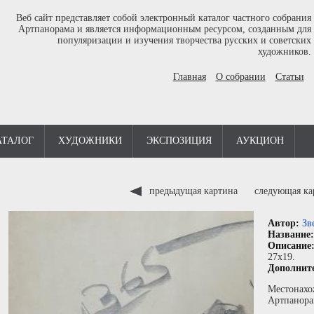
Веб сайт представляет собой электронный каталог частного собрания
Артпанорама и является информационным ресурсом, созданным для
популяризации и изучения творчества русских и советских
художников.
Главная
О собрании
Статьи
АТАЛОГ
ХУДОЖНИКИ
ЭКСПОЗИЦИЯ
АУКЦИОН
предыдущая картина
следующая к
Автор:
Зв
Название
Описание
27x19.
Дополнит
Местонахо
Артпанора