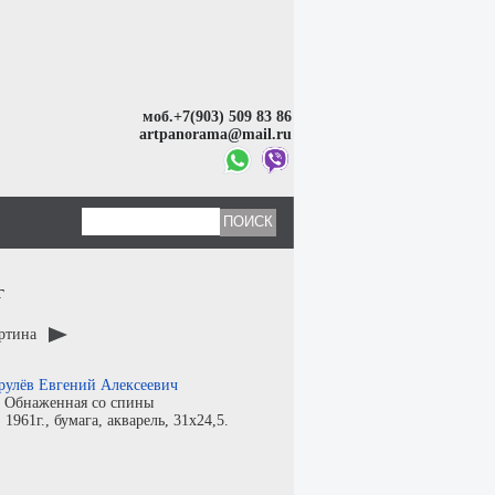
моб.+7(903) 509 83 86
artpanorama@mail.ru
г
артина
рулёв Евгений Алексеевич
:
Обнаженная со спины
:
1961г.,
бумага
,
акварель
, 31x24,5.