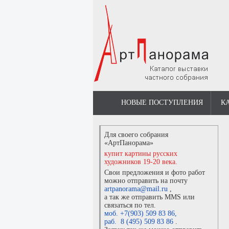
НОВЫЕ ПОСТУПЛЕНИЯ
К
Для своего собрания
«АртПанорама»
купит картины русских
художников 19-20 века.
Свои предложения и фото работ
можно отправить на почту
artpanorama@mail.ru
,
а так же отправить MMS или
связаться по тел.
моб. +7(903) 509 83 86
,
раб. 8 (495) 509 83 86
.