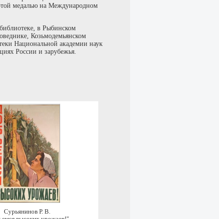
отой медалью на Международном
 библиотеке, в Рыбинском
поведнике, Козьмодемьянском
отеки Национальной академии наук
циях России и зарубежья.
Сурьянинов Р. В.