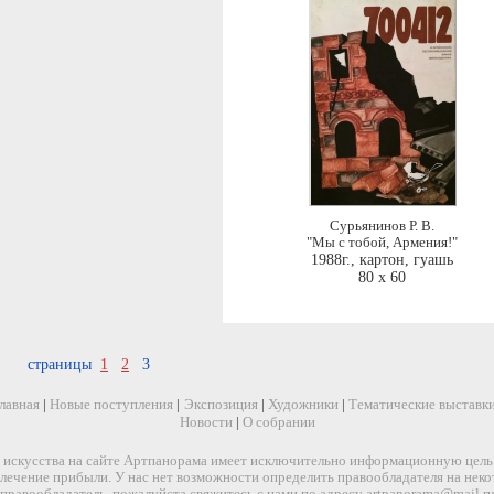
Сурьянинов Р. В.
"Мы с тобой, Армения!"
1988г.
,
картон, гуашь
80 x 60
страницы
1
2
3
лавная
|
Новые поступления
|
Экспозиция
|
Художники
|
Тематические выставк
Новости
|
О собрании
искусства на сайте Артпанорама имеет исключительно информационную цель и
звлечение прибыли. У нас нет возможности определить правообладателя на нек