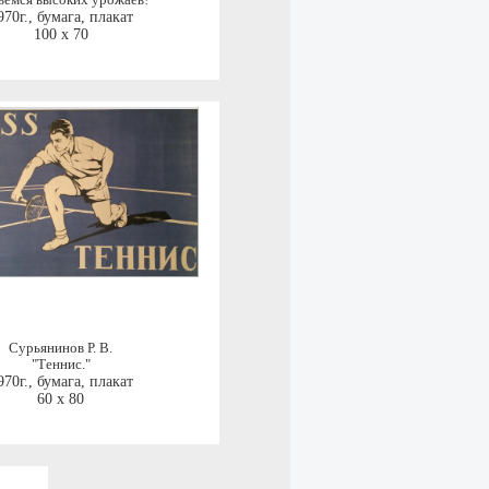
ьемся высоких урожаев!"
970г.
,
бумага, плакат
100 x 70
Сурьянинов Р. В.
"Теннис."
970г.
,
бумага, плакат
60 x 80