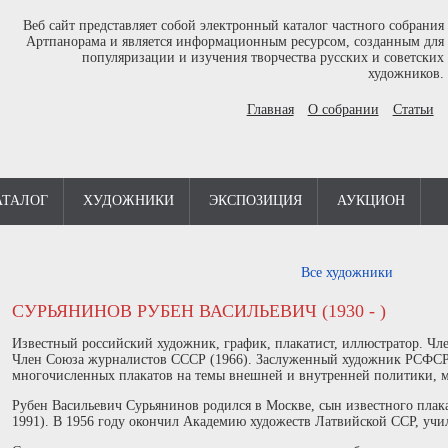
Веб сайт представляет собой электронный каталог частного собрания
Артпанорама и является информационным ресурсом, созданным для
популяризации и изучения творчества русских и советских
художников.
Главная
О собрании
Статьи
АТАЛОГ
ХУДОЖНИКИ
ЭКСПОЗИЦИЯ
АУКЦИОН
Все художники
СУРЬЯНИНОВ РУБЕН ВАСИЛЬЕВИЧ (1930 - )
Известный российский художник, график, плакатист, иллюстратор. Чл
Член Союза журналистов СССР (1966). Заслуженный художник РСФСР. 
многочисленных плакатов на темы внешней и внутренней политики, м
Рубен Васильевич Сурьянинов родился в Москве, сын известного плак
1991). В 1956 году окончил Академию художеств Латвийской ССР, учи