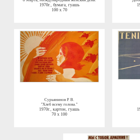
"8 Марта, Международный женский день."
"Доб
1970г.
,
бумага, гуашь
1
100 x 70
Сурьянинов Р. В.
"Хлеб всему голова."
1970г.
,
картон, гуашь
1
70 x 100