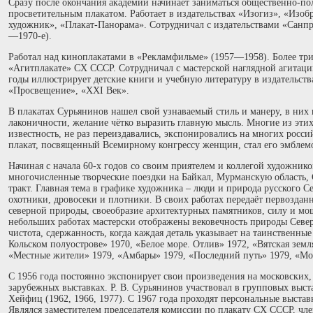
Сразу после окончания академии начинает заниматься общественно-по
просветительным плакатом. Работает в издательствах «Изогиз», «Изоб
художник», «Плакат-Панорама». Сотрудничал с издательствами «Санп
—1970-е).
Работал над киноплакатами в «Рекламфильме» (1957—1958). Более три
«Агитплакате» СХ СССР. Сотрудничал с мастерской наглядной агитац
годы иллюстрирует детские книги и учебную литературу в издательст
«Просвещение», «XXI Век».
В плакатах Сурьянинов нашел свой узнаваемый стиль и манеру, в них
лаконичности, желание чётко выразить главную мысль. Многие из эт
известность, не раз переиздавались, экспонировались на многих росс
плакат, посвященный Всемирному конгрессу женщин, стал его эмблем
Начиная с начала 60-х годов со своим приятелем и коллегой художн
многочисленные творческие поездки на Байкал, Мурманскую область,
тракт. Главная тема в графике художника – люди и природа русского С
охотники, дровосеки и плотники. В своих работах передаёт первоздан
северной природы, своеобразие архитектурных памятников, силу и мощ
небольших работах мастерски отображены вековечность природы Севера
чистота, сдержанность, когда каждая деталь указывает на таинственны
Кольском полуострове» 1970, «Белое море. Отлив» 1972, «Вятская земл
«Местные жители» 1979, «Амбары» 1979, «Последний путь» 1979, «Мо
С 1956 года постоянно экспонирует свои произведения на московских,
зарубежных выставках. Р. В. Сурьянинов участвовал в групповых выст
Хейфиц (1962, 1966, 1977). С 1967 года проходят персональные выста
Являлся заместителем председателя комиссии по плакату СХ СССР, ч