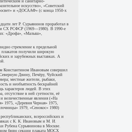
литическим и санитарно-
разительное искусство», «Советский
росвет» и «ДОСААФ» (с конца 1950-х
дцати лет Р. Сурьянинов проработал в
ии СХ РСФСР (1969—1980). В 1990-е
вах: «Дрофа», «Малыш»,
 видно стремление к предельной
их плакатов получили широкую
ийских и зарубежных выставках. А
ой.
иком Константином Ивановым совершил
 Северную Двину, Печёру, Чуйский
евера; местные жители, рыбаки,
ность и необъятность бескрайней
ь характеров людей. В этих
, отсутствие в ней суетности, её
е и величественные явления («На
я» 1975, «Деревня Черная» 1975,
лочницы» 1979, «Сенокос» 1980)
 республиканских, всероссийских и
авках с К. К. Ивановым и М. И.
вки Рубена Сурьянинова в Москве.
леном бюро секции плаката МОСХ