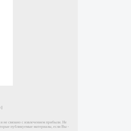
и
|
 не связано с извлечением прибыли. Не
оторые публикуемые материалы, если Вы -